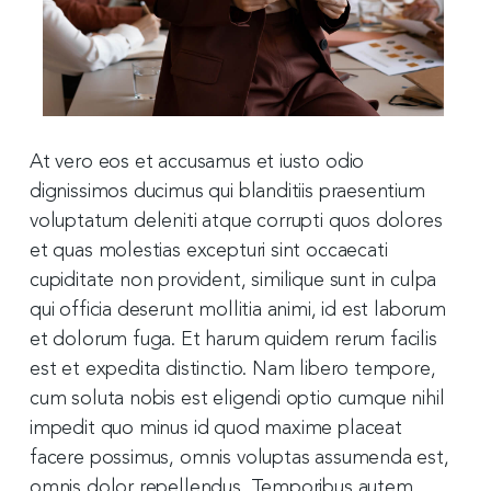
At vero eos et accusamus et iusto odio
dignissimos ducimus qui blanditiis praesentium
voluptatum deleniti atque corrupti quos dolores
et quas molestias excepturi sint occaecati
cupiditate non provident, similique sunt in culpa
qui officia deserunt mollitia animi, id est laborum
et dolorum fuga. Et harum quidem rerum facilis
est et expedita distinctio. Nam libero tempore,
cum soluta nobis est eligendi optio cumque nihil
impedit quo minus id quod maxime placeat
facere possimus, omnis voluptas assumenda est,
omnis dolor repellendus. Temporibus autem