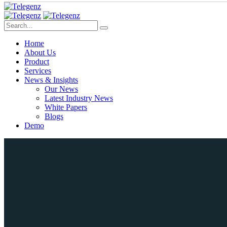
Home
About Us
Product
Services
News & Insights
Our News
Latest Industry News
White Papers
Blogs
Demo