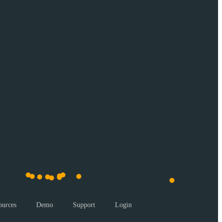
ources
Demo
Support
Login